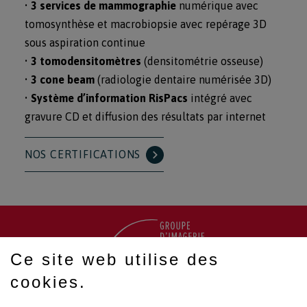
•
3 services de mammographie
numérique avec
tomosynthèse et macrobiopsie avec repérage 3D
sous aspiration continue
•
3 tomodensitomètres
(densitométrie osseuse)
•
3 cone beam
(radiologie dentaire numérisée 3D)
•
Système d’information RisPacs
intégré avec
gravure CD et diffusion des résultats par internet
NOS CERTIFICATIONS
Ce site web utilise des
cookies.