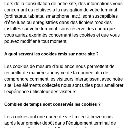
Lors de la consultation de notre site, des informations vous
concernant ou relatives à la navigation de votre terminal
(ordinateur, tablette, smartphone, etc.), sont susceptibles
d’être lues ou enregistrées dans des fichiers “cookies”
installés sur votre terminal, sous réserve des choix que
LE GROUPE MIM
vous auriez exprimés concernant les cookies et que vous
LES EXAMENS PRATIQUÉS
pouvez modifier à tout moment.
NOS ÉTABLISSEMENTS
A quoi servent les cookies émis sur notre site ?
NOS ÉQUIPES
Les cookies de mesure d'audience nous permettent de
recueillir de manière anonyme de la donnée afin de
Infos pratiques
comprendre comment les visiteurs interagissent avec notre
Contact
site. Les éléments collectés nous sont utiles pour améliorer
Documents à télécharger
l'expérience utilisateur des visiteurs.
Charte de confidentialité
RENDEZ-VOUS EN LIGNE
Combien de temps sont conservés les cookies ?
ACCÈS PATIENTS
Les cookies ont une durée de vie limitée à treize mois
après leur premier dépôt dans l’équipement terminal de
ACCÈS PRESCRIPTEURS